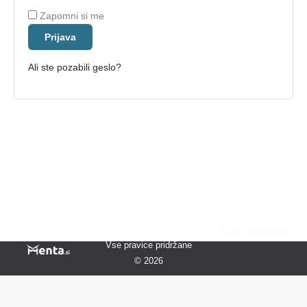
Zapomni si me
Prijava
Ali ste pozabili geslo?
Pogoji poslovanja
Vse pravice pridržane
© 2026